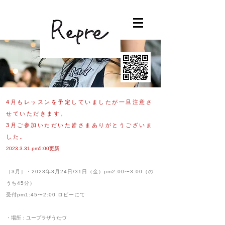
4月もレッスンを予定していましたが一旦注意さ
せていただきます。
3月ご参加いただいた皆さまありがとうございま
した。
2023.3.31
.pm5:00更新
［3月］・2023年3月24日/31日（金）pm2:00〜3:00（の
うち45分）
受付pm1:45〜2:00 ロビーにて
・場所：ユープラザうたづ