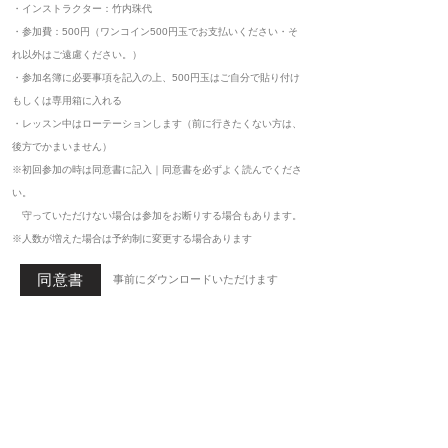
・インストラクター：竹内珠代
・参加費：500円（ワンコイン500円玉でお支払いください・そ
れ以外はご遠慮ください。）
・参加名簿に必要事項を記入の上、500円玉はご自分で貼り付け
もしくは専用箱に入れる
・レッスン中はローテーションします（前に行きたくない方は、
後方でかまいません）
※初回参加の時は同意書に記入｜同意書を必ずよく読んでくださ
い。
​ 守っていただけない場合は参加をお断りする場合もあります。
※人数が増えた場合は予約制に変更する場合あります
同意書
事前にダウンロードいただけます