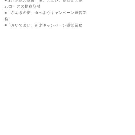
■
香川県観光協会 瀬戸の恵み、さぬきの旅
20コースの提案取材
■「さぬきの夢」食べようキャンペーン運営業
務
■「おいでまい」新米キャンペーン運営業務