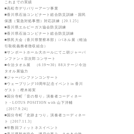
これまでの実績
■高松市デリバリーアーツ事業
■香川県石油コンビナート総合防災訓練・国民
保護（緊急対処事態）対応訓練［20.1.25］
■香川県エルピーガス協会防災訓練
■香川県石油コンビナート総合防災訓練
■県民大会（香川県警察本部）/パネル展（軽油
引取税義務者徴収組合）
■サンポートホール大ホールにてニ胡ジャーパ
ンファン＋宗次郎コンサート
■今治タオル展 （6.19〜30）88ステージ今治
タオル展協力
■ジャーパンファンコンサート
■ウェーブリング10周年記念イベントin 香川
ゲスト：樫木裕実
■国分寺町「音の祭り」演奏者コーディネー
ト・
LOTUS POSITION with 山下洋輔
［2017.9.24］
■国分寺町「史跡まつり」演奏者コーディネー
ト［2017.11.3］
■年数回フィットネスイベント