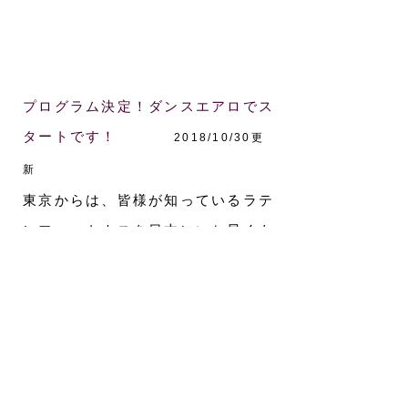
プログラム決定！ダンスエアロでス
タートです！
2018/10/30更
2018/10/30
新
東京からは、皆様が知っているラテ
ンフィットネスを日本にいち早くも
たらした「金子智恵」さん。
岡山からは愛されキャラで人気の
「吉井啓」インストラクターが忙し
い12月に香川にやってきます！！
この二人のプレゼンターがステージ