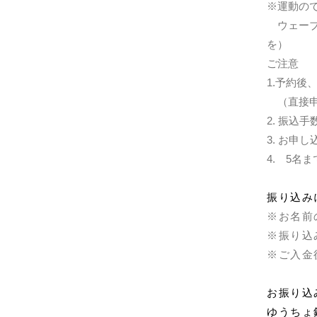
※運動の
ウェーブ
を）
ご注意
1.予約後
（直接申
2. 振込
3. お申
4. 5名
振り込み
※お名前
※振り込
※ご入金
お振り込
ゆうちょ