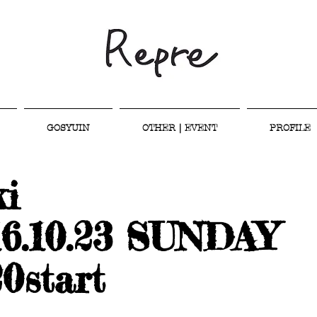
GOSYUIN
OTHER｜EVENT
PROFILE
ki
16.10.23 SUNDAY
20start