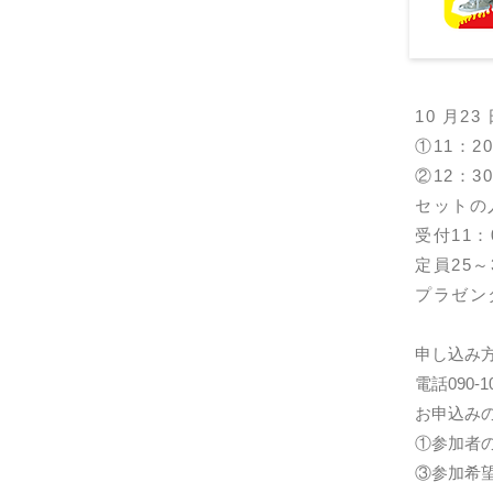
10 月2
①11：2
②12：3
セットの人
受付11
定員25～
プラゼン
申し込み方
電話090-1
お申込み
①参加者
③参加希望