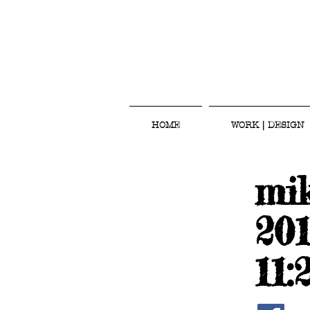
HOME
WORK｜DESIGN
mi
20
11: