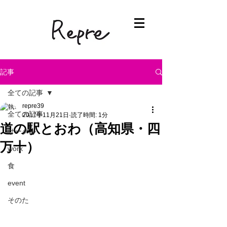
記事
全ての記事
repre39
全ての記事
2017年11月21日
読了時間: 1分
道の駅とおわ（高知県・四
サークル
万十）
work
食
event
そのた