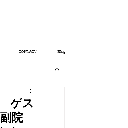
CONTACT
Blog
ン ゲス
道副院