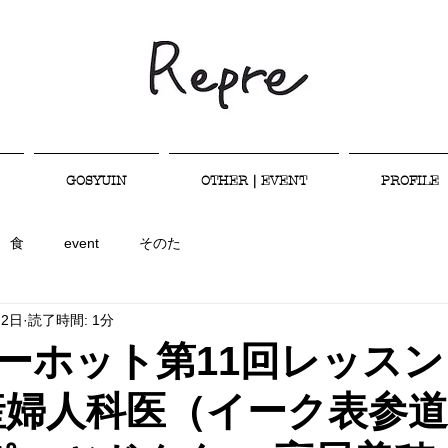
GOSYUIN
OTHER｜EVENT
PROFILE
食
event
そのた
月2日
読了時間: 1分
ティーホット第11回レッス
産婦人科医（イーク表参